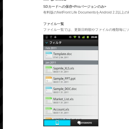
SDカードへの保存<Proバージョンのみ>
有料版のNetFront Life DocumentsをAndr
ファイル一覧
ファイル一覧では、更新日時順やファイルの種類毎に