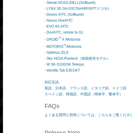
- Streak 001DL/DELL(Softbank)
- LYNX 3D SH-03C/SHARP(NTTドコモ)
- Desire /HTC (Softbank)
- Nexus One/HTC
- EVO 4G /HTC
- Dev/HTC, similar to G1
™
- DROID
X /Motorola
™
- MOTOROI
/Motorola
- Optimus Z/LG
- Sky VEGA /Pantech（韓国発売モデル）
- W SK-S100/SK Telesys
- Identity Tab E301/KT
対応言語:
英語、日本語、フランス語、イタリア語、ドイツ語
スペイン語、韓国語、中国語（簡体字、繁体字）
FAQs
よくある質問と回答については、こちらをご覧くださ
Release Note