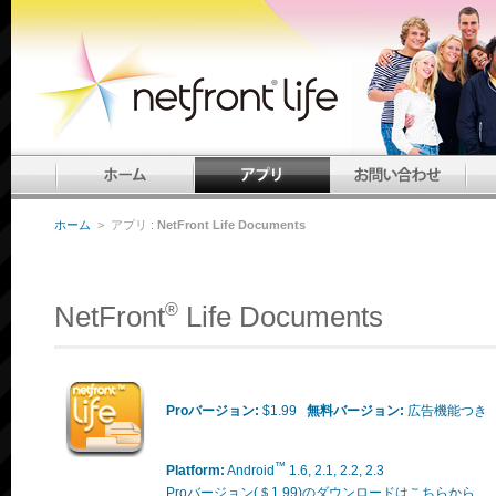
ホーム
> アプリ :
NetFront Life Documents
NetFront
Life Documents
®
Proバージョン:
$1.99
無料バージョン:
広告機能つき
™
Platform:
Android
1.6, 2.1, 2.2, 2.3
Proバージョン(＄1.99)のダウンロードはこちらから