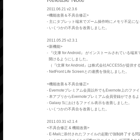
2011.06.21 v2.3.6
<機能改善＆不具合修正>
- 主にタブレット端末でズーム操作時にメモリ不足に
- いくつかの不具合を改善しました。
2011.05.25 v2.3.1
<新機能>
- 『i文庫 for Android』 がインストールされてい
開けるようにしました。
（『i文庫 for Android』は株式会社ACCESSが提
- NetFront Life Screenとの連携を強化しました。
<機能改善＆不具合修正>
- Evernoteプレミアム会員以外でもEvernote上
- 本アプリからEvernoteプレミアム会員登録ができ
- Galaxy Sにおけるファイル表示を改善しました。
- いくつかの不具合を改善しました。
2011.03.31 v2.1.4
<不具合修正 & 機能改善>
- E-Mailに添付されたファイルの起動で強制終了する